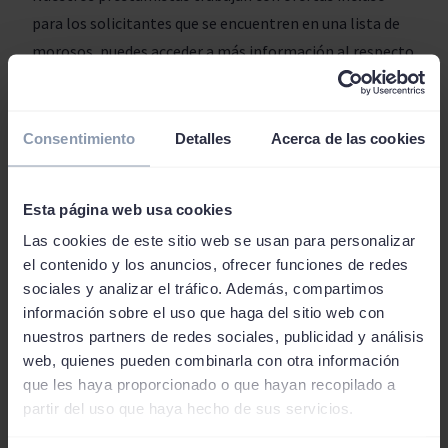
para los solicitantes que se encuentren en una lista de
morosos, puedes acceder a más información al respecto
en nuestra página de
préstamos con ASNEF.
Transparencia
Consentimiento
Detalles
Acerca de las cookies
Con nuestro simulador comparador siempre podrás
conocer la cantidad total a devolver en los préstamos
Esta página web usa cookies
que busques solicitar. No hay gastos escondidos o
Las cookies de este sitio web se usan para personalizar
adicionales ni letras pequeñas.
el contenido y los anuncios, ofrecer funciones de redes
Recuerda que nunca habrá gastos extras ni comisiones
sociales y analizar el tráfico. Además, compartimos
siempre que cumplas con las cuotas pactadas con la
información sobre el uso que haga del sitio web con
entidad que te ofrezca el mejor crédito.
nuestros partners de redes sociales, publicidad y análisis
Tasa de Interés
web, quienes pueden combinarla con otra información
que les haya proporcionado o que hayan recopilado a
partir del uso que haya hecho de sus servicios.
La tasa se fija de forma individual y no es posible saber