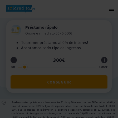
Préstamo rápido
Online e inmediato 50 - 5.000€
Tu primer préstamo al 0% de interés!
Aceptamos todo tipo de ingresos.
CONSEGUIR
Puede encontrar préstamos a devolver entre 91 días y 60 meses con una TAE mínima del 0% y
una TAE máxima del 3752%. Ejemplo representativo: para una línea de crédito de 1.500,00
EUR, que se alcanza al máximo en la primera disposición, pagadera en 12 cuotas, sin
comisiones ni otros gastos asociados, a un tipo deudor del 20,04% anual traducido en un
1,67% mensual, la TAE resultante será de 21,99%, conforme a lo dispuesto en la Ley 16/2011,