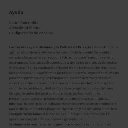
Ayuda
Sobre Solcredito
Atención al cliente
Configuración de cookies
Los términos y condiciones
, y la
Política de Privacidad
de Solcredito se
aplican al uso de este sitio web y los servicios de Solcredito. Solcredito
conecta a los usuarios con socios de Solcredito, que ofrecen una variedad
de productos financieros. El uso del sitio web y de los servicios de Solcredito
es gratuito. Toda la información sobre los productos financieros (incluidas
las cantidades de los préstamos, las tasas de interés u otros detalles) es solo
para fines informativos y los términos reales serán determinados por el
socio. Es posible que el socio con el que se conecte no ofrezca las mejores
condiciones posibles, y usted siempre debe comparar todas las opciones
disponibles antes de tomar cualquier decisión. Solcredito no es un
prestamista y no otorga préstamos ni toma decisiones crediticias. La
información sobre productos financieros en los servicios de Solcredito no es
una oferta ni un incentivo para participar en ninguna actividad financiera.
Cualquier formulario del sitio web no es una solicitud de préstamo. La
aprobación por parte del socio no está garantizada.
Cualquier información personal que nos proporcione se mantendrá en