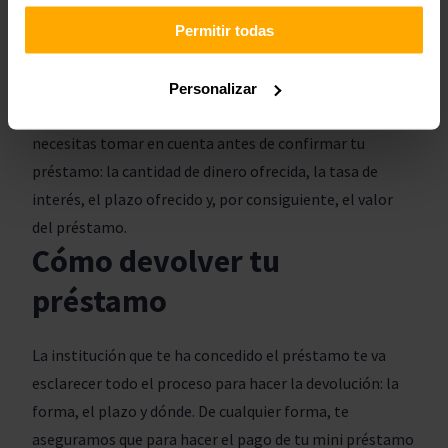
con anterioridad sin presentar una solicitud y someterse
a una verificación de crédito. La tasa de interés de los
Permitir todas
bancos varía dependiendo de quién o quienes están
solicitando el préstamo.
Personalizar
¡Nota! Esa es solo una parte de las informaciones que
necesitas tomar en cuenta antes de confirmar tu
préstamo: la cantidad de dinero ofrecida, la tasa de
interés, el plazo ofrecido y, por consiguiente, el valor
del préstamo.
Cómo devolver tu
préstamo
La institución que te ha concedido el préstamo te va
esclarecer todo el proceso para hacer la devolución: la
forma, el plazo y dónde. De cualquier forma, te
aseguramos que para hacer el pago de tu mini préstamo