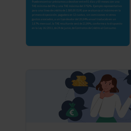
Puede encontrar préstamos a devolver entre 91 días y 60 meses con una
TAE mínima del 0% y una TAE máxima del 3752%. Ejemplo representativo:
para una línea de crédito de 1.500,00 EUR, que se alcanza al máximo en la
primera disposición, pagadera en 12 cuotas, sin comisiones ni otros
gastos asociados, a un tipo deudor del 20,04% anual traducido en un
1,67% mensual, la TAE resultante será de 21,99%, conforme a lo dispuesto
en la Ley 16/2011, de 24 de junio, de Contratos de Crédito al Consumo.