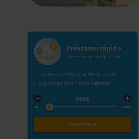
Préstamo rápido
Online e inmediato 50 - 5.000€
Tu primer préstamo al 0% de interés!
Aceptamos todo tipo de ingresos.
CONSEGUIR