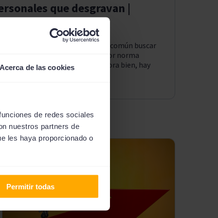
ersonales que desgravan |
a Declaración de la Renta, es muy común buscar
éstamos personales desgravan. Por norma
rsonales no suelen desgravar, ahora bien, hay
Acerca de las cookies
 que sí ofrecen beneficios
ablaremos de el...
más
 funciones de redes sociales
con nuestros partners de
ue les haya proporcionado o
Permitir todas