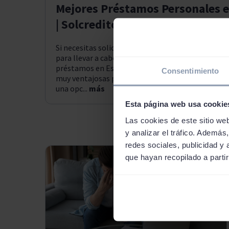
Mejores Préstamos Personales 
| Solcredito
Si necesitas solicitar financiación para hacer fre
para llevar a cabo algún tipo de proyecto, buscar 
préstamos en España te permitirá conseguir un c
Consentimiento
muy ventajosas para ti. Hoy en día, los préstamo
una opc...
más
Esta página web usa cookie
Las cookies de este sitio we
y analizar el tráfico. Ademá
redes sociales, publicidad y
que hayan recopilado a parti