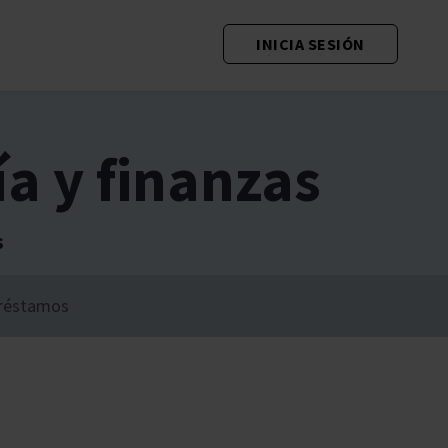
INICIA SESIÓN
ía y finanzas
s
réstamos