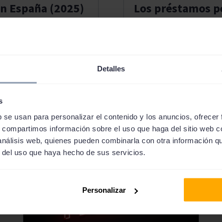
en España (2025)
Los préstamos p
Solcredito
nte a algún gasto urgente o
En el momento de hacer l
entre los mejores
información sobre qué pr
rédito en unas condiciones
general, los préstamos pe
Detalles
s personales online son
ciertos tipos de préstamos
fiscales. Seguidamente, h
s
b se usan para personalizar el contenido y los anuncios, ofrecer
s, compartimos información sobre el uso que haga del sitio web 
 análisis web, quienes pueden combinarla con otra información q
r del uso que haya hecho de sus servicios.
Personalizar