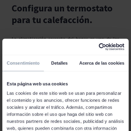
Configura un termostato
para tu calefacción
.
La climatización correcta del hogar es uno de los
temas que más puede afectar al presupuesto, y por
ello hay que prestar especial atención. Regula una
temperatura de unos 19 a 21 grados, suficiente para
Consentimiento
Detalles
Acerca de las cookies
estar muy bien con algo de ropa en lugar de en
pantalones cortos. A partir de esta temperatura, cada
Esta página web usa cookies
grado supone un incremento del 7% de energía y el
Las cookies de este sitio web se usan para personalizar
consecuente gasto. Durante la noche para dormir, con
el contenido y los anuncios, ofrecer funciones de redes
mantener 15-16 grados es suficiente. Siempre puedes
sociales y analizar el tráfico. Además, compartimos
tener un edredón de plumas que no permitirá que
información sobre el uso que haga del sitio web con
pases frío y dormirás caliente mientras ahorras.
nuestros partners de redes sociales, publicidad y análisis
web, quienes pueden combinarla con otra información