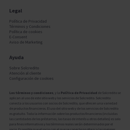
Legal
Política de Privacidad
Términos y Condiciones
Política de cookies
E-Consent
Aviso de Marketing
Ayuda
Sobre Solcredito
Atención al cliente
Configuración de cookies
Los términos y condiciones
, y la
Política de Privacidad
de Solcredito se
aplican al uso de este sitio web y los servicios de Solcredito. Solcredito
conecta a los usuarios con socios de Solcredito, que ofrecen una variedad
de productos financieros. El uso del sitio web y de los servicios de Solcredito
es gratuito. Toda la información sobre los productos financieros (incluidas
las cantidades de los préstamos, las tasas de interés u otros detalles) es solo
para fines informativos y los términos reales serán determinados por el
socio. Es posible que el socio con el que se conecte no ofrezca las mejores