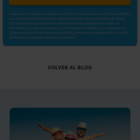
Puede encontrar préstamos a devolver entre 91 días y 60 meses con una TAE mínima del 0% y
una TAE máxima del 3752%. Ejemplo representativo: para una línea de crédito de 1.500,00
EUR, que se alcanza al máximo en la primera disposición, pagadera en 12 cuotas, sin
comisiones ni otros gastos asociados, a un tipo deudor del 20,04% anual traducido en un
1,67% mensual, la TAE resultante será de 21,99%, conforme a lo dispuesto en la Ley 16/2011,
de 24 de junio, de Contratos de Crédito al Consumo.
VOLVER AL BLOG