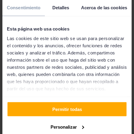
financiera. A continuación, te explicamos los requisitos
Consentimiento
Detalles
Acerca de las cookies
necesarios para tramitar la solicitud de préstamos de
200 euros:
Esta página web usa cookies
Tu edad debe estar entre los 18 y 80 años.
Las cookies de este sitio web se usan para personalizar
Tu residencia debe estar en España.
el contenido y los anuncios, ofrecer funciones de redes
La cuenta bancaria en la que recibas el préstamo
sociales y analizar el tráfico. Además, compartimos
ha de ser de un banco nacional.
Necesitaremos un teléfono móvil y un correo
información sobre el uso que haga del sitio web con
electrónico.
nuestros partners de redes sociales, publicidad y análisis
El DNI o NIE ha de estar en vigor.
web, quienes pueden combinarla con otra información
que les haya proporcionado o que hayan recopilado a
partir del uso que haya hecho de sus servicios.
Hay prestamistas que pueden solicitar documentación
adicional como ahora nóminas, avales, etc.
Permitir todas
Personalizar