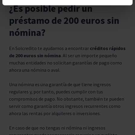
¿Es posible pedir un
préstamo de 200 euros sin
nómina?
En Solcredito te ayudamos a encontrar
créditos rápidos
de 200 euros sin nómina
. Al ser un importe pequeño
muchas entidades no solicitan garantías de pago como
ahora una nómina o aval.
Una nómina es una garantía de que tiene ingresos
regulares y, por tanto, puedes cumplir con tus
compromisos de pago. No obstante, también te pueden
servir como garantía otros ingresos recurrentes como
ahora las rentas por alquileres o inversiones.
En caso de que no tengas ni nómina ni ingresos