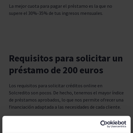
La mejor cuota para pagar el préstamo es la que no
supere el 30%-35% de tus ingresos mensuales.
Requisitos para solicitar un
préstamo de 200 euros
Los requisitos para solicitar créditos online en
Solcredito son pocos. De hecho, tenemos el mayor índice
de préstamos aprobados, lo que nos permite ofrecer una
financiación adaptada a las necesidades de cada cliente.
El proceso es 100% online, muy rápido y en menos de 15
minutos tendrás una respuesta por parte de la entidad