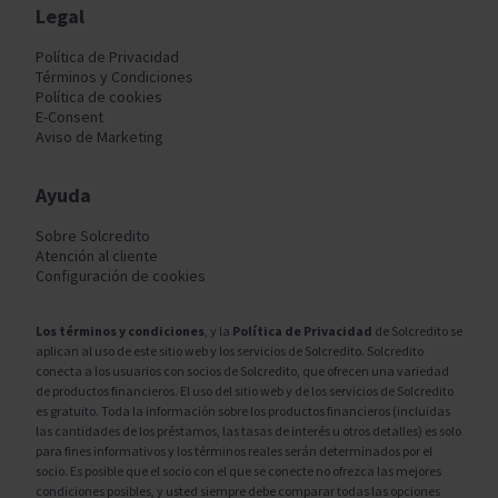
Legal
Política de Privacidad
Términos y Condiciones
Política de cookies
E-Consent
Aviso de Marketing
Ayuda
Sobre Solcredito
Atención al cliente
Configuración de cookies
Los términos y condiciones
, y la
Política de Privacidad
de Solcredito se
aplican al uso de este sitio web y los servicios de Solcredito. Solcredito
conecta a los usuarios con socios de Solcredito, que ofrecen una variedad
de productos financieros. El uso del sitio web y de los servicios de Solcredito
es gratuito. Toda la información sobre los productos financieros (incluidas
las cantidades de los préstamos, las tasas de interés u otros detalles) es solo
para fines informativos y los términos reales serán determinados por el
socio. Es posible que el socio con el que se conecte no ofrezca las mejores
condiciones posibles, y usted siempre debe comparar todas las opciones