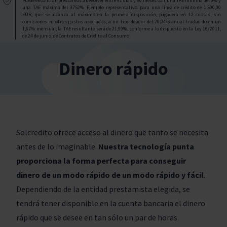
Puede encontrar préstamos a devolver entre 91 días y 60 meses con una TAE mínima del 0% y
una TAE máxima del 3752%. Ejemplo representativo: para una línea de crédito de 1.500,00
EUR, que se alcanza al máximo en la primera disposición, pagadera en 12 cuotas, sin
comisiones ni otros gastos asociados, a un tipo deudor del 20,04% anual traducido en un
1,67% mensual, la TAE resultante será de 21,99%, conforme a lo dispuesto en la Ley 16/2011,
de 24 de junio, de Contratos de Crédito al Consumo.
Dinero rápido
Solcredito ofrece acceso al dinero que tanto se necesita
antes de lo imaginable.
Nuestra tecnología punta
proporciona la forma perfecta para conseguir
dinero de un modo rápido de un modo rápido y fácil
.
Dependiendo de la entidad prestamista elegida, se
tendrá tener disponible en la cuenta bancaria el dinero
rápido que se desee en tan sólo un par de horas.