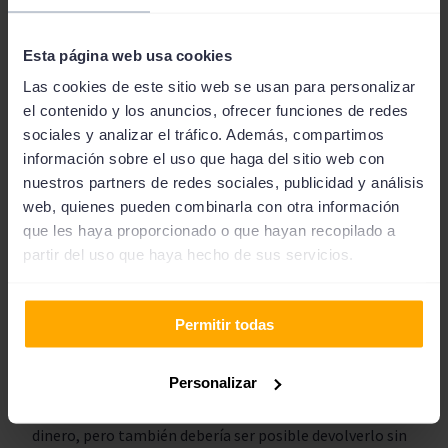
Esta página web usa cookies
Las cookies de este sitio web se usan para personalizar
¡SOLICITA AHORA!
el contenido y los anuncios, ofrecer funciones de redes
sociales y analizar el tráfico. Además, compartimos
información sobre el uso que haga del sitio web con
nuestros partners de redes sociales, publicidad y análisis
web, quienes pueden combinarla con otra información
Consigue dinero ¡pero no te endeudes!
que les haya proporcionado o que hayan recopilado a
partir del uso que haya hecho de sus servicios.
Los préstamos que te ayudamos a conseguir a través de
nuestra plataforma existen para mejorar tu calidad de
vida y para ayudarte salir de cualquier problema. Sin
Permitir todas
embargo, rogamos que nuestros clientes tomen una
decisión acertada, sabiendo que pueden devolver el
Personalizar
préstamo en el plazo acordado. Es muy fácil solicitar
dinero, pero también debería ser posible devolverlo sin