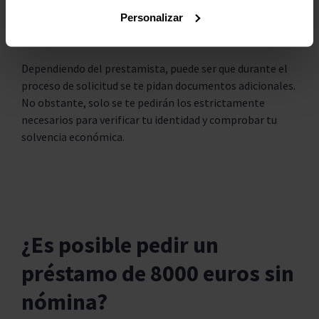
nacional
. Dado que el préstamo se solicita online
deberás facilitar un teléfono móvil y una dirección de
Personalizar
correo electrónico.
Dependiendo del prestamista, puede ser que durante el
proceso de solicitud se te pidan documentos adicionales.
No obstante, solo se te pedirán los estrictamente
necesarios para verificar tu identidad y comprobar tu
solvencia económica.
¿Es posible pedir un
préstamo de 8000 euros sin
nómina?