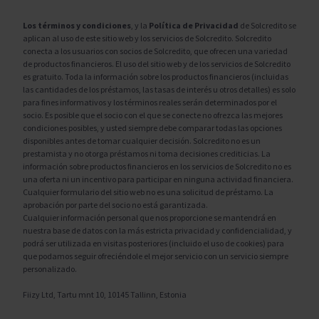
Los términos y condiciones
, y la
Política de Privacidad
de Solcredito se
aplican al uso de este sitio web y los servicios de Solcredito. Solcredito
conecta a los usuarios con socios de Solcredito, que ofrecen una variedad
de productos financieros. El uso del sitio web y de los servicios de Solcredito
es gratuito. Toda la información sobre los productos financieros (incluidas
las cantidades de los préstamos, las tasas de interés u otros detalles) es solo
para fines informativos y los términos reales serán determinados por el
socio. Es posible que el socio con el que se conecte no ofrezca las mejores
condiciones posibles, y usted siempre debe comparar todas las opciones
disponibles antes de tomar cualquier decisión. Solcredito no es un
prestamista y no otorga préstamos ni toma decisiones crediticias. La
información sobre productos financieros en los servicios de Solcredito no es
una oferta ni un incentivo para participar en ninguna actividad financiera.
Cualquier formulario del sitio web no es una solicitud de préstamo. La
aprobación por parte del socio no está garantizada.
Cualquier información personal que nos proporcione se mantendrá en
nuestra base de datos con la más estricta privacidad y confidencialidad, y
podrá ser utilizada en visitas posteriores (incluido el uso de cookies) para
que podamos seguir ofreciéndole el mejor servicio con un servicio siempre
personalizado.
Fiizy Ltd, Tartu mnt 10, 10145 Tallinn, Estonia