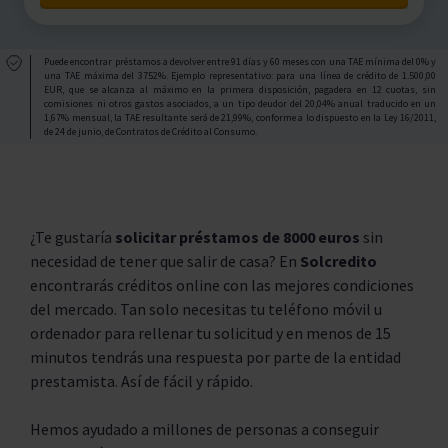
Puede encontrar préstamos a devolver entre 91 días y 60 meses con una TAE mínima del 0% y
una TAE máxima del 3752%. Ejemplo representativo: para una línea de crédito de 1.500,00
EUR, que se alcanza al máximo en la primera disposición, pagadera en 12 cuotas, sin
comisiones ni otros gastos asociados, a un tipo deudor del 20,04% anual traducido en un
1,67% mensual, la TAE resultante será de 21,99%, conforme a lo dispuesto en la Ley 16/2011,
de 24 de junio, de Contratos de Crédito al Consumo.
¿Te gustaría
solicitar préstamos de 8000 euros
sin
necesidad de tener que salir de casa? En
Solcredito
encontrarás créditos online con las mejores condiciones
del mercado. Tan solo necesitas tu teléfono móvil u
ordenador para rellenar tu solicitud y en menos de 15
minutos tendrás una respuesta por parte de la entidad
prestamista. Así de fácil y rápido.
Hemos ayudado a millones de personas a conseguir