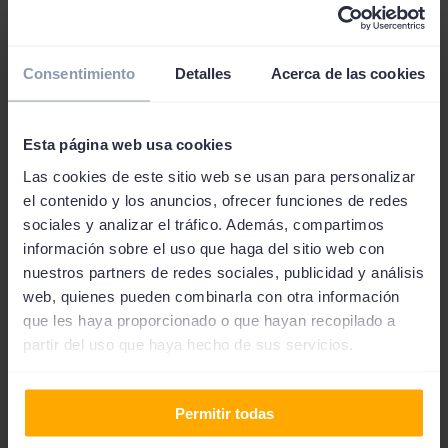
Requisitos para solicitar un
préstamo de 8000 euros
Consentimiento
Detalles
Acerca de las cookies
Como es lógico para solicitar créditos rápidos de 8000
euros deberás
cumplir con una serie de requisitos
. Lo
Esta página web usa cookies
más habitual es que se te pida una nómina y en caso de
Las cookies de este sitio web se usan para personalizar
que no dispongas de ella tal vez necesites un avalista. No
el contenido y los anuncios, ofrecer funciones de redes
obstante, también puedes aportar otros tipos de
sociales y analizar el tráfico. Además, compartimos
ingresos.
información sobre el uso que haga del sitio web con
nuestros partners de redes sociales, publicidad y análisis
Independientemente de tu situación, deberás aportar
web, quienes pueden combinarla con otra información
documentación personal para verificar tu identidad
que les haya proporcionado o que hayan recopilado a
como ahora tu
DNI
o NIE. Sobre todo es importante que
partir del uso que haya hecho de sus servicios.
estén en vigor.
También debes de
residir en España
y aportar un
Permitir todas
certificado de titularidad de una
cuenta bancaria