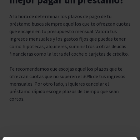
mejor pagar un préstamo?
A la hora de determinar los plazos de pago de tu
préstamo busca siempre aquellos que te ofrezcan cuotas
que encajen en tu presupuesto mensual. Valora tus
ingresos mensuales y los gastos fijos que puedas tener
como hipotecas, alquileres, suministros u otras deudas
financieras como la letra del coche o tarjetas de crédito.
Te recomendamos que escojas aquellos plazos que te
ofrezcan cuotas que no superen el 30% de tus ingresos
mensuales. Por otro lado, si quieres cancelar el
préstamo rápido escoge plazos de tiempo que sean
cortos.