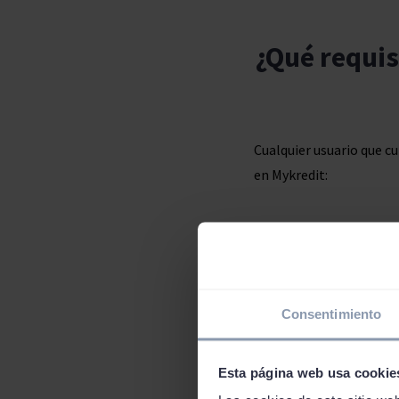
¿Qué requis
Cualquier usuario que c
en Mykredit:
Has de ser mayor de e
Residir en un municipi
Consentimiento
necesario que tengas DN
Tener la titularidad d
Esta página web usa cookie
banca online por lo que 