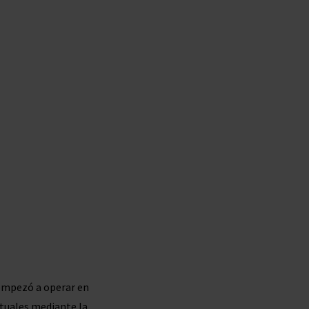
d empezó a operar en
ntuales mediante la