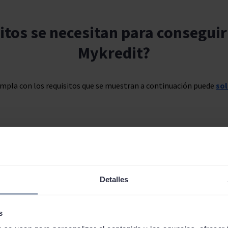
itos se necesitan para conseguir
Mykredit?
umpla con los requisitos que se muestran a continuación puede
sol
dad.
La edad mínima para poder solicitar un préstamo es de 18 año
o de España.
Es importante tener la residencia habitual en España.
Detalles
I o NIE que sea válido.
e una cuenta bancaria
. Para analizar tu solvencia económica será 
s
tendrás que ser el titular de la cuenta. Además, es necesario que 