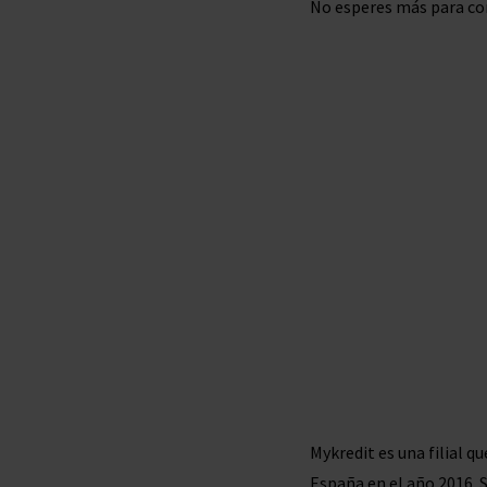
No esperes más para con
Mykredit es una filial q
España en el año 2016. 