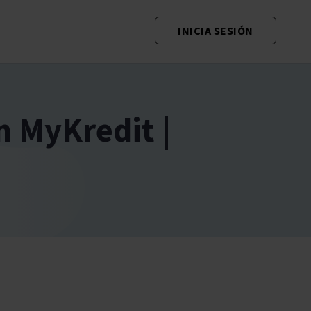
INICIA SESIÓN
 MyKredit |