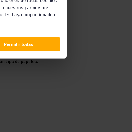
 funciones de redes sociales
con nuestros partners de
ue les haya proporcionado o
nviarán una serie de
Permitir todas
 Además, todo el
ún tipo de papeleo.