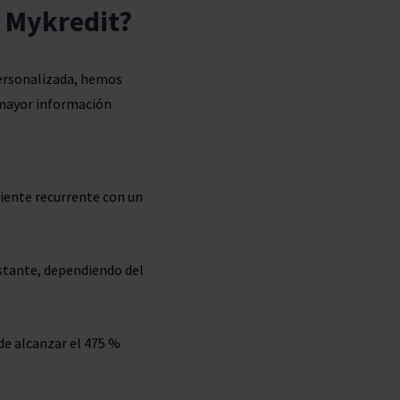
n Mykredit?
personalizada, hemos
a mayor información
liente recurrente con un
bstante, dependiendo del
ede alcanzar el 475 %