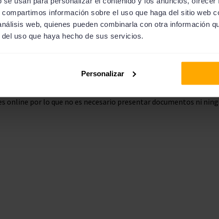
b se usan para personalizar el contenido y los anuncios, ofrecer
ito vinculada.
s, compartimos información sobre el uso que haga del sitio web 
 análisis web, quienes pueden combinarla con otra información q
 de teléfono móvil
. Para validar la solicitud de tu préstamo se e
r del uso que haya hecho de sus servicios.
ro que hayas facilitado a la entidad.
Personalizar
quisitos para conseguir un préstamo en Mykredit son muy básicos.
 es online por lo que no es necesario presentar documentos ni ning