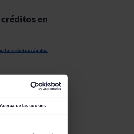
 créditos en
icitar créditos rápidos
s.
 Para acreditarlo será
Acerca de las cookies
necesario acceder a tu
dicha cuenta tenga una