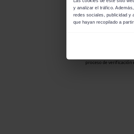
Las cookies de este sitio we
tarjeta de débito o créd
y analizar el tráfico. Ademá
redes sociales, publicidad y
Disponer de un número
que hayan recopilado a parti
códigos por SMS al núme
Como puedes ver, los re
proceso de verificación