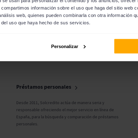
b se usan para personalizar el contenido y los anuncios, ofrecer
Nuestros clientes reciben hasta 11
s, compartimos información sobre el uso que haga del sitio web 
ofertas inmediatas por solicitud
 análisis web, quienes pueden combinarla con otra información q
r del uso que haya hecho de sus servicios.
Personalizar
Préstamos personales
Desde 2011, Solcredito actúa de manera seria y
responsable ofreciendo el mejor servicio en línea de
España, para la búsqueda y comparación de préstamos
personales.