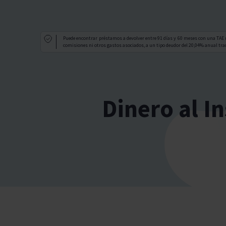
Puede encontrar préstamos a devolver entre 91 días y 60 meses con una TAE 
comisiones ni otros gastos asociados, a un tipo deudor del 20,04% anual trad
Dinero al I