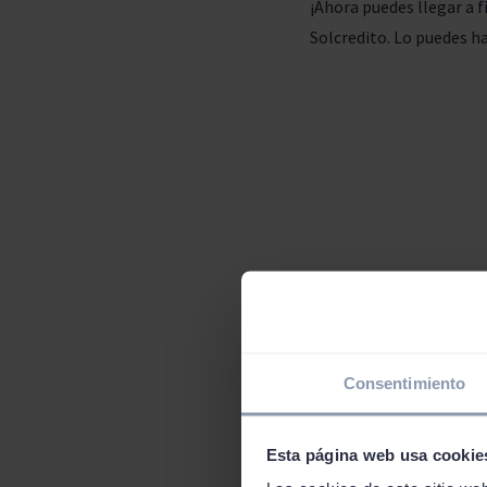
¡Ahora puedes llegar a f
Solcredito. Lo puedes ha
La m
Consentimiento
Normalmente, solicitar
incluso tienes que pasar
rápido y cómodo. No ti
Esta página web usa cookie
tu dinero llega el mis