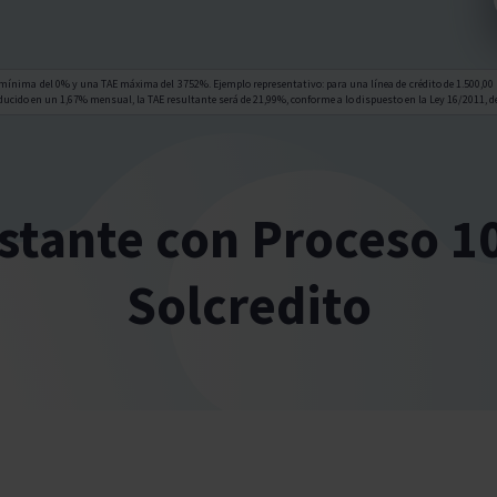
mínima del 0% y una TAE máxima del 3752%. Ejemplo representativo: para una línea de crédito de 1.500,00 
ucido en un 1,67% mensual, la TAE resultante será de 21,99%, conforme a lo dispuesto en la Ley 16/2011, de
nstante con Proceso 1
Solcredito