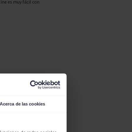
ine es muy fácil con
inero
Acerca de las cookies
 documentos, a veces
e se convierte en algo
line.
Solicitando hoy