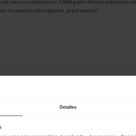
in de mes sin problemas con 1,000€ gratis! Solicitar préstamos onl
cer sin papeleo y sin preguntas. ¿A qué esperas?
anera más rápida de solicitar d
Detalles
 un préstamo requiere mucho tiempo. Tienes que esperar, mandar
 por una entrevista. Con Solcredito conseguir tu dinero al instant
enes que mandarnos ningún documento y todo el proceso ocurre on
s
mo día
.