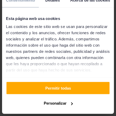
La edad mínima del solicitante debe ser de 18 años y la
máxima de 75 años.
Esta página web usa cookies
Las cookies de este sitio web se usan para personalizar
El TIN mínimo es del 110 % mientras que el máximo
el contenido y los anuncios, ofrecer funciones de redes
alcanza el 300 %. Respecto a la TAE, el mínimo es de un
sociales y analizar el tráfico. Además, compartimos
información sobre el uso que haga del sitio web con
186 % y el máximo de un 1355 %.
nuestros partners de redes sociales, publicidad y análisis
web, quienes pueden combinarla con otra información
El importe mínimo que se puede
solicitar es de 200
que les haya proporcionado o que hayan recopilado a
euros
mientras que el máximo es de 3000 euros. Esta
partir del uso que haya hecho de sus servicios.
cantidad también se aplica a los nuevos usuarios.
Permitir todas
El plazo de amortización va de los 3 meses hasta los 15
meses.
Personalizar
Es necesario disponer de un contrato de trabajo.