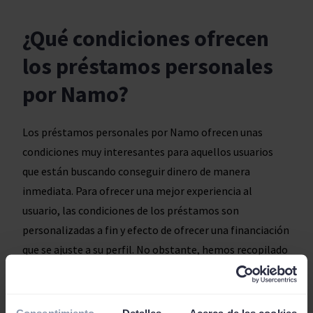
¿Qué condiciones ofrecen
los préstamos personales
por Namo?
Los préstamos personales por Namo ofrecen unas
condiciones muy interesantes para aquellos usuarios
que están buscando conseguir dinero de manera
inmediata. Para ofrecer una mejor experiencia al
usuario, las condiciones de los préstamos son
personalizadas a fin y efecto de ofrecer una financiación
que se ajuste a su perfil. No obstante, hemos recopilado
las condiciones genéricas que se aplican en este tipo de
créditos:
Consentimiento
Detalles
Acerca de las cookies