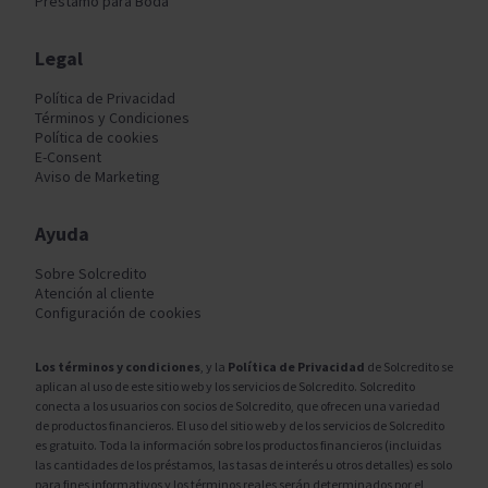
Préstamo para Boda
Legal
Política de Privacidad
Términos y Condiciones
Política de cookies
E-Consent
Aviso de Marketing
Ayuda
Sobre Solcredito
Atención al cliente
Configuración de cookies
Los términos y condiciones
, y la
Política de Privacidad
de Solcredito se
aplican al uso de este sitio web y los servicios de Solcredito. Solcredito
conecta a los usuarios con socios de Solcredito, que ofrecen una variedad
de productos financieros. El uso del sitio web y de los servicios de Solcredito
es gratuito. Toda la información sobre los productos financieros (incluidas
las cantidades de los préstamos, las tasas de interés u otros detalles) es solo
para fines informativos y los términos reales serán determinados por el