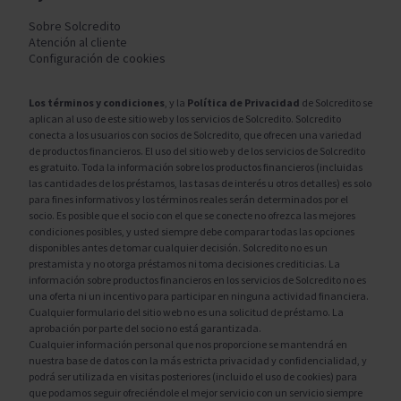
Sobre Solcredito
Atención al cliente
Configuración de cookies
Los términos y condiciones
, y la
Política de Privacidad
de Solcredito se
aplican al uso de este sitio web y los servicios de Solcredito. Solcredito
conecta a los usuarios con socios de Solcredito, que ofrecen una variedad
de productos financieros. El uso del sitio web y de los servicios de Solcredito
es gratuito. Toda la información sobre los productos financieros (incluidas
las cantidades de los préstamos, las tasas de interés u otros detalles) es solo
para fines informativos y los términos reales serán determinados por el
socio. Es posible que el socio con el que se conecte no ofrezca las mejores
condiciones posibles, y usted siempre debe comparar todas las opciones
disponibles antes de tomar cualquier decisión. Solcredito no es un
prestamista y no otorga préstamos ni toma decisiones crediticias. La
información sobre productos financieros en los servicios de Solcredito no es
una oferta ni un incentivo para participar en ninguna actividad financiera.
Cualquier formulario del sitio web no es una solicitud de préstamo. La
aprobación por parte del socio no está garantizada.
Cualquier información personal que nos proporcione se mantendrá en
nuestra base de datos con la más estricta privacidad y confidencialidad, y
podrá ser utilizada en visitas posteriores (incluido el uso de cookies) para
que podamos seguir ofreciéndole el mejor servicio con un servicio siempre