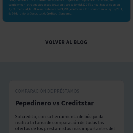
EUR, que se alcanza al máximo en la primera disposición, pagadera en 12 cuotas, sin
comisiones ni otros gastos asociados, a un tipo deudor del 20,04% anual traducido en un
1,67% mensual, la TAE resultante será de 21,99%, conforme a lo dispuesto en la Ley 16/2011,
de 24 de junio, de Contratos de Crédito al Consumo.
VOLVER AL BLOG
COMPARACIÓN DE PRÉSTAMOS
Pepedinero vs Creditstar
Solcredito, con su herramienta de búsqueda
realiza la tarea de comparación de todas las
ofertas de los prestamistas más importantes del