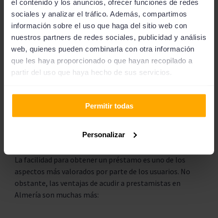
el contenido y los anuncios, ofrecer funciones de redes
servicio que ofrece el prestamista. Debes prestar
sociales y analizar el tráfico. Además, compartimos
atención sobre todo a comentarios que hablen de
información sobre el uso que haga del sitio web con
las
tasas de interés, la flexibilidad de los pagos o las
nuestros partners de redes sociales, publicidad y análisis
posibles comisiones que se apliquen
.
web, quienes pueden combinarla con otra información
que les haya proporcionado o que hayan recopilado a
partir del uso que haya hecho de sus servicios.
Permitir todas
Beneficios de usar
prestamistas en Almería
Personalizar
La facilidad para obtener un préstamo es uno de los
aspectos más valorados por parte de los usuarios. No
obstante, las ventajas de acudir a prestamistas en
Almería son muchas más: