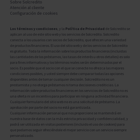
Sobre Solcredito
Atención al cliente
Configuración de cookies
Los términos y condiciones
, y la
Política de Privacidad
de Solcredito se
aplican al uso de este sitio web y los servicios de Solcredito. Solcredito
conecta a los usuarios con socios de Solcredito, que ofrecen una variedad
de productos financieros. El uso del sitio web y de los servicios de Solcredito
es gratuito. Toda la información sobre los productos financieros (incluidas
las cantidades de los préstamos, las tasas de interés u otros detalles) es solo
para fines informativos y los términos reales serán determinados por el
socio. Es posible que el socio con el que se conecte no ofrezca las mejores
condiciones posibles, y usted siempre debe comparar todas las opciones
disponibles antes de tomar cualquier decisión. Solcredito no es un
prestamista y no otorga préstamos ni toma decisiones crediticias. La
información sobre productos financieros en los servicios de Solcredito no es
una oferta ni un incentivo para participar en ninguna actividad financiera.
Cualquier formulario del sitio web no es una solicitud de préstamo. La
aprobación por parte del socio no está garantizada.
Cualquier información personal que nos proporcione se mantendrá en
nuestra base de datos con la más estricta privacidad y confidencialidad, y
podrá ser utilizada en visitas posteriores (incluido el uso de cookies) para
que podamos seguir ofreciéndole el mejor servicio con un servicio siempre
personalizado.