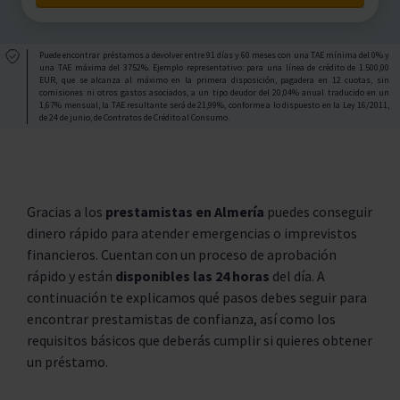
Puede encontrar préstamos a devolver entre 91 días y 60 meses con una TAE mínima del 0% y
una TAE máxima del 3752%. Ejemplo representativo: para una línea de crédito de 1.500,00
EUR, que se alcanza al máximo en la primera disposición, pagadera en 12 cuotas, sin
comisiones ni otros gastos asociados, a un tipo deudor del 20,04% anual traducido en un
1,67% mensual, la TAE resultante será de 21,99%, conforme a lo dispuesto en la Ley 16/2011,
de 24 de junio, de Contratos de Crédito al Consumo.
Gracias a los
prestamistas en Almería
puedes conseguir
dinero rápido para atender emergencias o imprevistos
financieros. Cuentan con un proceso de aprobación
rápido y están
disponibles las 24 horas
del día. A
continuación te explicamos qué pasos debes seguir para
encontrar prestamistas de confianza, así como los
requisitos básicos que deberás cumplir si quieres obtener
un préstamo.