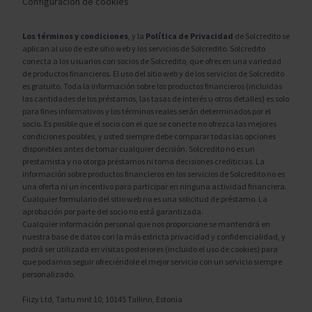
Configuración de cookies
Los términos y condiciones
, y la
Política de Privacidad
de Solcredito se
aplican al uso de este sitio web y los servicios de Solcredito. Solcredito
conecta a los usuarios con socios de Solcredito, que ofrecen una variedad
de productos financieros. El uso del sitio web y de los servicios de Solcredito
es gratuito. Toda la información sobre los productos financieros (incluidas
las cantidades de los préstamos, las tasas de interés u otros detalles) es solo
para fines informativos y los términos reales serán determinados por el
socio. Es posible que el socio con el que se conecte no ofrezca las mejores
condiciones posibles, y usted siempre debe comparar todas las opciones
disponibles antes de tomar cualquier decisión. Solcredito no es un
prestamista y no otorga préstamos ni toma decisiones crediticias. La
información sobre productos financieros en los servicios de Solcredito no es
una oferta ni un incentivo para participar en ninguna actividad financiera.
Cualquier formulario del sitio web no es una solicitud de préstamo. La
aprobación por parte del socio no está garantizada.
Cualquier información personal que nos proporcione se mantendrá en
nuestra base de datos con la más estricta privacidad y confidencialidad, y
podrá ser utilizada en visitas posteriores (incluido el uso de cookies) para
que podamos seguir ofreciéndole el mejor servicio con un servicio siempre
personalizado.
Fiizy Ltd, Tartu mnt 10, 10145 Tallinn, Estonia