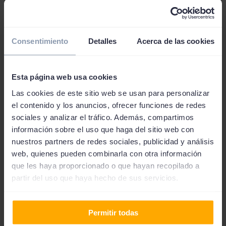
poniendo la cantidad que se necesita al momento se
despliegan diferentes plazos de pago con sus
respectivas tasas de interés. De esta manera, es mucho
Consentimiento
Detalles
Acerca de las cookies
más sencillo hacer un análisis previo de las condiciones
del préstamo.
Esta página web usa cookies
Las cookies de este sitio web se usan para personalizar
el contenido y los anuncios, ofrecer funciones de redes
sociales y analizar el tráfico. Además, compartimos
Préstamos rápidos y
información sobre el uso que haga del sitio web con
nuestros partners de redes sociales, publicidad y análisis
alternativas online
web, quienes pueden combinarla con otra información
que les haya proporcionado o que hayan recopilado a
partir del uso que haya hecho de sus servicios.
Si estás buscando prestamos en espana que se puedan
conseguir de forma online tienes a tu disposición
diferentes alternativas como ahora los préstamos
Permitir todas
personales online o los microcréditos. No obstante, si