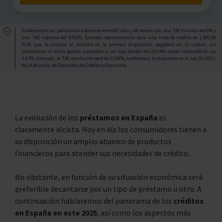
Puede encontrar préstamos a devolver entre 91 días y 60 meses con una TAE mínima del 0% y
una TAE máxima del 3752%. Ejemplo representativo: para una línea de crédito de 1.500,00
EUR, que se alcanza al máximo en la primera disposición, pagadera en 12 cuotas, sin
comisiones ni otros gastos asociados, a un tipo deudor del 20,04% anual traducido en un
1,67% mensual, la TAE resultante será de 21,99%, conforme a lo dispuesto en la Ley 16/2011,
de 24 de junio, de Contratos de Crédito al Consumo.
La evolución de los
préstamos en España
es
claramente alcista. Hoy en día los consumidores tienen a
su disposición un amplio abanico de productos
financieros para atender sus necesidades de crédito.
No obstante, en función de su situación económica será
preferible decantarse por un tipo de préstamo u otro. A
continuación hablaremos del panorama de los
créditos
en España en este 2025
, así como los aspectos más