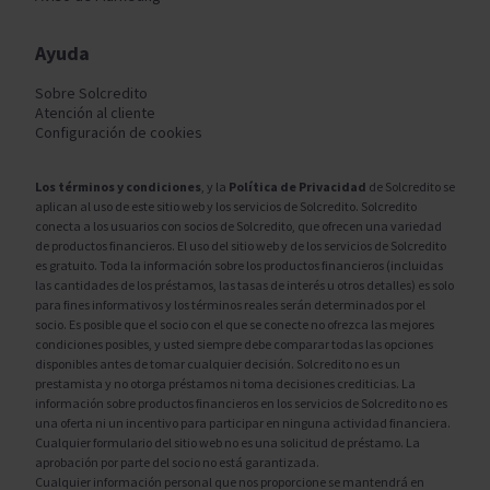
Ayuda
Sobre Solcredito
Atención al cliente
Configuración de cookies
Los términos y condiciones
, y la
Política de Privacidad
de Solcredito se
aplican al uso de este sitio web y los servicios de Solcredito. Solcredito
conecta a los usuarios con socios de Solcredito, que ofrecen una variedad
de productos financieros. El uso del sitio web y de los servicios de Solcredito
es gratuito. Toda la información sobre los productos financieros (incluidas
las cantidades de los préstamos, las tasas de interés u otros detalles) es solo
para fines informativos y los términos reales serán determinados por el
socio. Es posible que el socio con el que se conecte no ofrezca las mejores
condiciones posibles, y usted siempre debe comparar todas las opciones
disponibles antes de tomar cualquier decisión. Solcredito no es un
prestamista y no otorga préstamos ni toma decisiones crediticias. La
información sobre productos financieros en los servicios de Solcredito no es
una oferta ni un incentivo para participar en ninguna actividad financiera.
Cualquier formulario del sitio web no es una solicitud de préstamo. La
aprobación por parte del socio no está garantizada.
Cualquier información personal que nos proporcione se mantendrá en