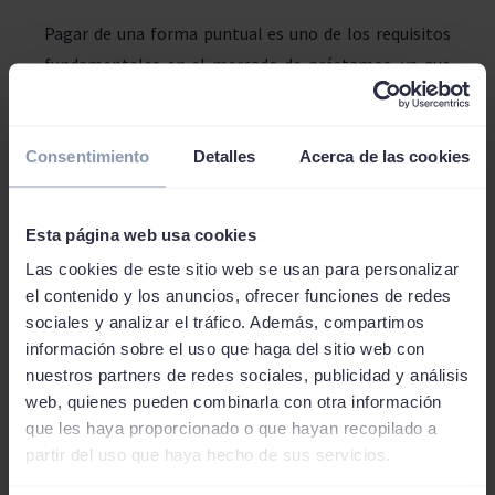
Pagar de una forma puntual es uno de los requisitos
fundamentales en el mercado de préstamos, ya que
existen cláusulas que penalizan seriamente estos
retrasos. Si ves que se acerca la fecha de pago y no
Consentimiento
puedes realizarlo, simplemente comunícaselo al
Detalles
Acerca de las cookies
prestamista, expón tus problemas y haz preguntas,
ya que a buen seguro podréis obtener acuerdos que
Esta página web usa cookies
serán más beneficiosos que la sanción por impago de
Las cookies de este sitio web se usan para personalizar
las deudas. Extensiones de la fecha, o fracciones del
el contenido y los anuncios, ofrecer funciones de redes
pago son algunas de las posibilidades que a veces
sociales y analizar el tráfico. Además, compartimos
ofrecen para evitar problemas acarreados por los
información sobre el uso que haga del sitio web con
intereses de demora.
nuestros partners de redes sociales, publicidad y análisis
web, quienes pueden combinarla con otra información
que les haya proporcionado o que hayan recopilado a
Elige plazos cortos en los
partir del uso que haya hecho de sus servicios.