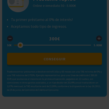
Online e inmediato 50 - 5.000€
Tu primer préstamo al 0% de interés!
Aceptamos todo tipo de ingresos.
CONSEGUIR
Puede encontrar préstamos a devolver entre 91 días y 60 meses con una TAE mínima del 0% y
una TAE máxima del 3752%. Ejemplo representativo: para una línea de crédito de 1.500,00
EUR, que se alcanza al máximo en la primera disposición, pagadera en 12 cuotas, sin
comisiones ni otros gastos asociados, a un tipo deudor del 20,04% anual traducido en un
1,67% mensual, la TAE resultante será de 21,99%, conforme a lo dispuesto en la Ley 16/2011,
de 24 de junio, de Contratos de Crédito al Consumo.