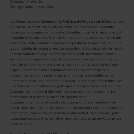
Atención al cliente
Configuración de cookies
Los términos y condiciones
, y la
Política de Privacidad
de Solcredito se
aplican al uso de este sitio web y los servicios de Solcredito. Solcredito
conecta a los usuarios con socios de Solcredito, que ofrecen una variedad
de productos financieros. El uso del sitio web y de los servicios de Solcredito
es gratuito. Toda la información sobre los productos financieros (incluidas
las cantidades de los préstamos, las tasas de interés u otros detalles) es solo
para fines informativos y los términos reales serán determinados por el
socio. Es posible que el socio con el que se conecte no ofrezca las mejores
condiciones posibles, y usted siempre debe comparar todas las opciones
disponibles antes de tomar cualquier decisión. Solcredito no es un
prestamista y no otorga préstamos ni toma decisiones crediticias. La
información sobre productos financieros en los servicios de Solcredito no es
una oferta ni un incentivo para participar en ninguna actividad financiera.
Cualquier formulario del sitio web no es una solicitud de préstamo. La
aprobación por parte del socio no está garantizada.
Cualquier información personal que nos proporcione se mantendrá en
nuestra base de datos con la más estricta privacidad y confidencialidad, y
podrá ser utilizada en visitas posteriores (incluido el uso de cookies) para
que podamos seguir ofreciéndole el mejor servicio con un servicio siempre
personalizado.