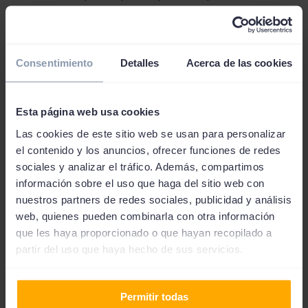
comunidad de propietarios es adjuntar un documento
por el cual cada propietario aprueba la solicitud del
préstamo y se compromete a pagar su parte.
Consentimiento
Detalles
Acerca de las cookies
Por eso, para que haya un consenso entre los vecinos es
totalmente necesario disponer de la máxima
información. Para ello, la mayoría de entidades
Esta página web usa cookies
financieras disponen de una herramienta que permite
Las cookies de este sitio web se usan para personalizar
calcular las cuotas mensuales, así como los intereses y el
el contenido y los anuncios, ofrecer funciones de redes
total a pagar.
sociales y analizar el tráfico. Además, compartimos
información sobre el uso que haga del sitio web con
Concretamente, estamos hablando del simulador para
nuestros partners de redes sociales, publicidad y análisis
préstamo de comunidad de propietarios. Su uso es muy
web, quienes pueden combinarla con otra información
sencillo y no compromete a nada. Para utilizarlo tan
que les haya proporcionado o que hayan recopilado a
solo es necesario
acceder al sitio web del de la entidad
partir del uso que haya hecho de sus servicios.
prestamista y buscar el apartado de préstamos.
Una
vez allí, aparecerá el enlace que da acceso al simulador.
Permitir todas