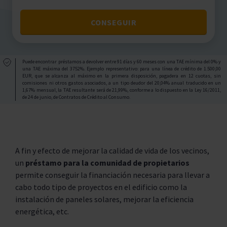
CONSEGUIR
Puede encontrar préstamos a devolver entre 91 días y 60 meses con una TAE mínima del 0% y
una TAE máxima del 3752%. Ejemplo representativo: para una línea de crédito de 1.500,00
EUR, que se alcanza al máximo en la primera disposición, pagadera en 12 cuotas, sin
comisiones ni otros gastos asociados, a un tipo deudor del 20,04% anual traducido en un
1,67% mensual, la TAE resultante será de 21,99%, conforme a lo dispuesto en la Ley 16/2011,
de 24 de junio, de Contratos de Crédito al Consumo.
A fin y efecto de mejorar la calidad de vida de los vecinos,
un
préstamo para la comunidad de propietarios
permite conseguir la financiación necesaria para llevar a
cabo todo tipo de proyectos en el edificio como la
instalación de paneles solares, mejorar la eficiencia
energética, etc.