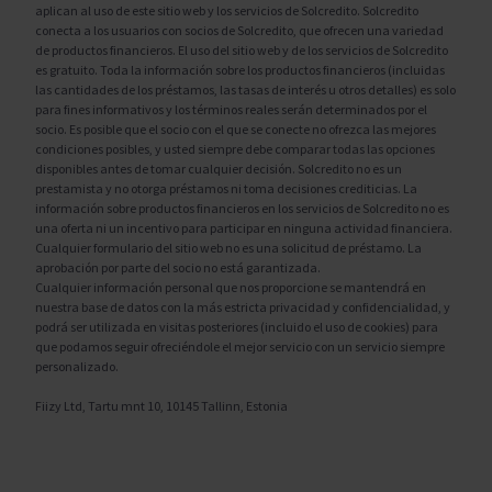
aplican al uso de este sitio web y los servicios de Solcredito. Solcredito
conecta a los usuarios con socios de Solcredito, que ofrecen una variedad
de productos financieros. El uso del sitio web y de los servicios de Solcredito
es gratuito. Toda la información sobre los productos financieros (incluidas
las cantidades de los préstamos, las tasas de interés u otros detalles) es solo
para fines informativos y los términos reales serán determinados por el
socio. Es posible que el socio con el que se conecte no ofrezca las mejores
condiciones posibles, y usted siempre debe comparar todas las opciones
disponibles antes de tomar cualquier decisión. Solcredito no es un
prestamista y no otorga préstamos ni toma decisiones crediticias. La
información sobre productos financieros en los servicios de Solcredito no es
una oferta ni un incentivo para participar en ninguna actividad financiera.
Cualquier formulario del sitio web no es una solicitud de préstamo. La
aprobación por parte del socio no está garantizada.
Cualquier información personal que nos proporcione se mantendrá en
nuestra base de datos con la más estricta privacidad y confidencialidad, y
podrá ser utilizada en visitas posteriores (incluido el uso de cookies) para
que podamos seguir ofreciéndole el mejor servicio con un servicio siempre
personalizado.
Fiizy Ltd, Tartu mnt 10, 10145 Tallinn, Estonia