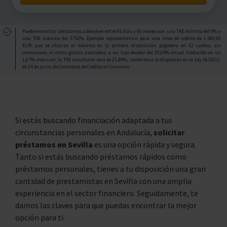
Puede encontrar préstamos a devolver entre 91 días y 60 meses con una TAE mínima del 0% y
una TAE máxima del 3752%. Ejemplo representativo: para una línea de crédito de 1.500,00
EUR, que se alcanza al máximo en la primera disposición, pagadera en 12 cuotas, sin
comisiones ni otros gastos asociados, a un tipo deudor del 20,04% anual traducido en un
1,67% mensual, la TAE resultante será de 21,99%, conforme a lo dispuesto en la Ley 16/2011,
de 24 de junio, de Contratos de Crédito al Consumo.
Si estás buscando financiación adaptada a tus
circunstancias personales en Andalucía,
solicitar
préstamos en Sevilla
es una opción rápida y segura.
Tanto si estás buscando préstamos rápidos como
préstamos personales, tienes a tu disposición una gran
cantidad de prestamistas en Sevilla con una amplia
experiencia en el sector financiero. Seguidamente, te
damos las claves para que puedas encontrar la mejor
opción para ti.