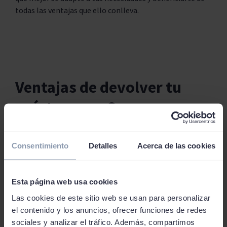
todas las ventajas que ello conlleva.
Ventajas de devolver tu
préstamo en 6 meses
Una de las ventajas principales de un préstamo a 6 meses
es que los intereses totales que se pagan son menores
Consentimiento
Detalles
Acerca de las cookies
en comparación a los préstamos a largo plazo. Por otro
lado, la deuda se cancela en un corto plazo.
Esta página web usa cookies
Las cookies de este sitio web se usan para personalizar
el contenido y los anuncios, ofrecer funciones de redes
sociales y analizar el tráfico. Además, compartimos