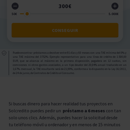
CONSEGUIR
Puede encontrar préstamos a devolver entre 91 días y 60 meses con una TAE mínima del 0% y
una TAE máxima del 3752%. Ejemplo representativo: para una línea de crédito de 1.500,00
EUR, que se alcanza al máximo en la primera disposición, pagadera en 12 cuotas, sin
comisiones ni otros gastos asociados, a un tipo deudor del 20,04% anual traducido en un
1,67% mensual, la TAE resultante será de 21,99%, conforme a lo dispuesto en la Ley 16/2011,
de 24 de junio, de Contratos de Crédito al Consumo.
Si buscas dinero para hacer realidad tus proyectos en
Solcredito puedes pedir un
préstamo a 6 meses
con tan
solo unos clics. Además, puedes hacer la solicitud desde
tu teléfono móvil u ordenador y en menos de 15 minutos