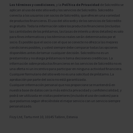
Los términos y condiciones
, y la
Política de Privacidad
de Solcredito se
aplican al uso de este sitio web y los servicios de Solcredito. Solcredito
conecta a los usuarios con socios de Solcredito, que ofrecen una variedad
de productos financieros. El uso del sitio web y de los servicios de Solcredito
es gratuito. Toda la información sobre los productos financieros (incluidas
las cantidades de los préstamos, las tasas de interés u otros detalles) es solo
para fines informativos y los términos reales serán determinados por el
socio. Es posible que el socio con el que se conecte no ofrezca las mejores
condiciones posibles, y usted siempre debe comparar todas las opciones
disponibles antes de tomar cualquier decisión. Solcredito no es un
prestamista y no otorga préstamos ni toma decisiones crediticias. La
información sobre productos financieros en los servicios de Solcredito no es
una oferta ni un incentivo para participar en ninguna actividad financiera.
Cualquier formulario del sitio web no es una solicitud de préstamo. La
aprobación por parte del socio no está garantizada.
Cualquier información personal que nos proporcione se mantendrá en
nuestra base de datos con la más estricta privacidad y confidencialidad, y
podrá ser utilizada en visitas posteriores (incluido el uso de cookies) para
que podamos seguir ofreciéndole el mejor servicio con un servicio siempre
personalizado.
Fiizy Ltd, Tartu mnt 10, 10145 Tallinn, Estonia