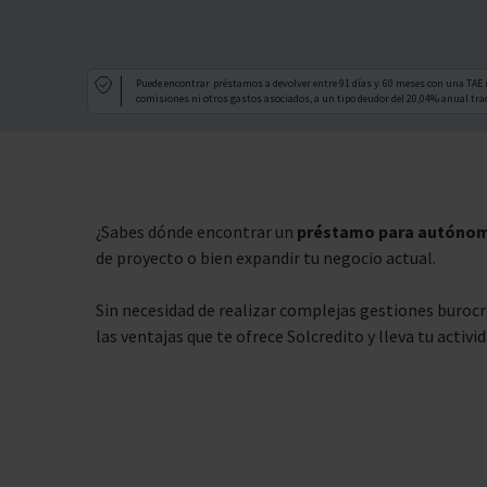
Puede encontrar préstamos a devolver entre 91 días y 60 meses con una TAE 
comisiones ni otros gastos asociados, a un tipo deudor del 20,04% anual trad
¿Sabes dónde encontrar un
préstamo para autóno
de proyecto o bien expandir tu negocio actual.
Sin necesidad de realizar complejas gestiones burocr
las ventajas que te ofrece Solcredito y lleva tu activi