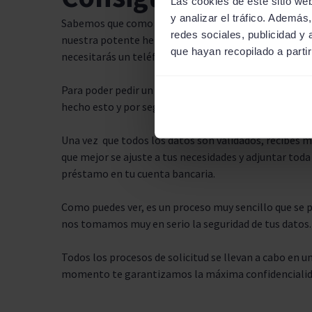
Las cookies de este sitio we
y analizar el tráfico. Ademá
Sabemos que como autónomo, tu tiempo es muy valios
redes sociales, publicidad y
nuestra potente herramienta de búsqueda y comparaci
que hayan recopilado a parti
necesitarás un teléfono móvil u ordenador para hacer
Para poder pedir un préstamo para autónomos primero 
hecho esto y por seguridad será necesario validar tu 
Una vez que todos los datos son validados, recibes m
que mejor se ajuste a tus necesidades y adjuntar toda 
préstamo en tu cuenta bancaria.
Como puedes ver, es un proceso muy sencillo que se 
nos tomamos muy en serio la seguridad de tus datos
Todos los procesos de solicitud se llevan a cabo en 
momento te garantizamos la máxima confidencialida