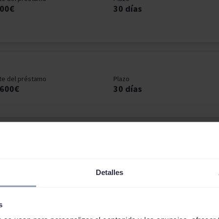
200€
30 días
te del préstamo
Plazo
-600€
30 días
Detalles
s
s para autónomos en mi