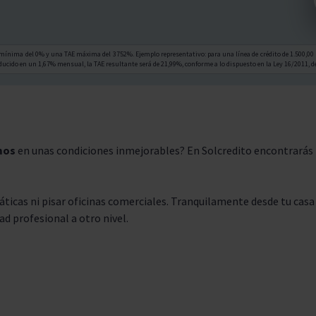
mínima del 0% y una TAE máxima del 3752%. Ejemplo representativo: para una línea de crédito de 1.500,00 
ucido en un 1,67% mensual, la TAE resultante será de 21,99%, conforme a lo dispuesto en la Ley 16/2011, de
mos
en unas condiciones inmejorables? En Solcredito encontrarás 
áticas ni pisar oficinas comerciales. Tranquilamente desde tu cas
dad profesional a otro nivel.