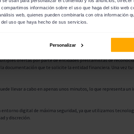
b se usan para personalizar el contenido y los anuncios, ofrecer
s, compartimos información sobre el uso que haga del sitio web 
o. Por eso, en Solcredito nos encargamos de encontrarte las mej
 análisis web, quienes pueden combinarla con otra información q
ón de préstamos online autónomos. Todo el proceso de solicitud 
r del uso que haya hecho de sus servicios.
 tu solicitud.
de todo te has de registrar en la página web de Solcredito e intro
Personalizar
identidad.
últiples ofertas por parte de entidades prestamistas de reconocido
la documentación que te solicite la entidad financiera. Una vez tu 
puede llevar a cabo en apenas unos minutos, lo que representa un
.
un entorno digital de máxima seguridad, ya que utilizamos tecnolo
d y discreción.