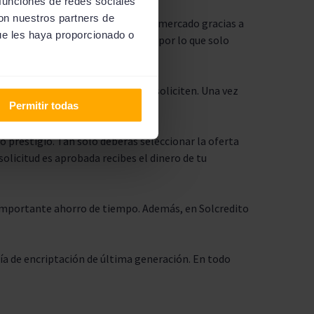
 funciones de redes sociales
con nuestros partners de
ores ofertas de financiación del mercado gracias a
ue les haya proporcionado o
y contratación es 100 % online, por lo que solo
ducir todos los datos que se te soliciten. Una vez
Permitir todas
 prestigio. Tan solo deberás seleccionar la oferta
solicitud es aprobada recibes el dinero de tu
 importante ahorro de tiempo. Además, en Solcredito
gía de encriptación de última generación. En todo