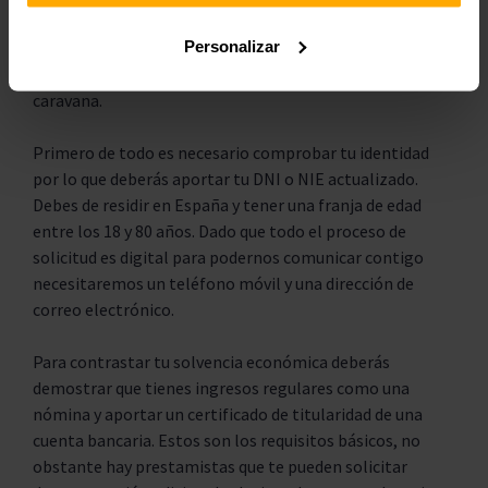
tradicionales, en Solcredito contamos con un proceso de
Personalizar
solicitud muy ágil por lo que no es necesario cumplir con
muchos requisitos para poder solicitar tu préstamo para
caravana.
Primero de todo es necesario comprobar tu identidad
por lo que deberás aportar tu DNI o NIE actualizado.
Debes de residir en España y tener una franja de edad
entre los 18 y 80 años. Dado que todo el proceso de
solicitud es digital para podernos comunicar contigo
necesitaremos un teléfono móvil y una dirección de
correo electrónico.
Para contrastar tu solvencia económica deberás
demostrar que tienes ingresos regulares como una
nómina y aportar un certificado de titularidad de una
cuenta bancaria. Estos son los requisitos básicos, no
obstante hay prestamistas que te pueden solicitar