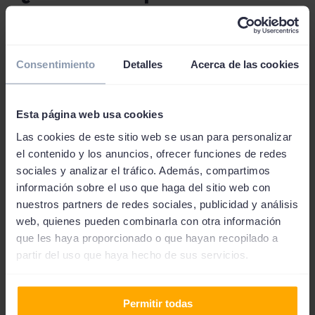
mejor pagar un préstamo?
En este caso debes valorar tu situación financiera. Antes
Consentimiento
Detalles
Acerca de las cookies
de escoger el número de plazos presta atención a tus
ingresos y gastos fijos mensuales. Por norma general, te
aconsejamos que no destines más del 30%-35% de tus
Esta página web usa cookies
ingresos netos al pago de la cuota de amortización de tu
Las cookies de este sitio web se usan para personalizar
préstamo.
el contenido y los anuncios, ofrecer funciones de redes
sociales y analizar el tráfico. Además, compartimos
información sobre el uso que haga del sitio web con
nuestros partners de redes sociales, publicidad y análisis
web, quienes pueden combinarla con otra información
que les haya proporcionado o que hayan recopilado a
Requisitos para solicitar un
partir del uso que haya hecho de sus servicios.
préstamo para caravana
Permitir todas
En comparación a las entidades financieras