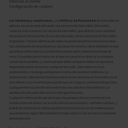
Atención al cliente
Configuración de cookies
Los términos y condiciones
, y la
Política de Privacidad
de Solcredito se
aplican al uso de este sitio web y los servicios de Solcredito. Solcredito
conecta a los usuarios con socios de Solcredito, que ofrecen una variedad
de productos financieros. El uso del sitio web y de los servicios de Solcredito
es gratuito. Toda la información sobre los productos financieros (incluidas
las cantidades de los préstamos, las tasas de interés u otros detalles) es solo
para fines informativos y los términos reales serán determinados por el
socio. Es posible que el socio con el que se conecte no ofrezca las mejores
condiciones posibles, y usted siempre debe comparar todas las opciones
disponibles antes de tomar cualquier decisión. Solcredito no es un
prestamista y no otorga préstamos ni toma decisiones crediticias. La
información sobre productos financieros en los servicios de Solcredito no es
una oferta ni un incentivo para participar en ninguna actividad financiera.
Cualquier formulario del sitio web no es una solicitud de préstamo. La
aprobación por parte del socio no está garantizada.
Cualquier información personal que nos proporcione se mantendrá en
nuestra base de datos con la más estricta privacidad y confidencialidad, y
podrá ser utilizada en visitas posteriores (incluido el uso de cookies) para
que podamos seguir ofreciéndole el mejor servicio con un servicio siempre
personalizado.