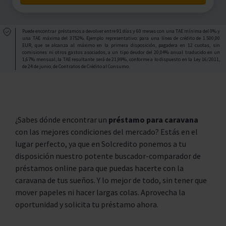
Puede encontrar préstamos a devolver entre 91 días y 60 meses con una TAE mínima del 0% y
una TAE máxima del 3752%. Ejemplo representativo: para una línea de crédito de 1.500,00
EUR, que se alcanza al máximo en la primera disposición, pagadera en 12 cuotas, sin
comisiones ni otros gastos asociados, a un tipo deudor del 20,04% anual traducido en un
1,67% mensual, la TAE resultante será de 21,99%, conforme a lo dispuesto en la Ley 16/2011,
de 24 de junio, de Contratos de Crédito al Consumo.
¿Sabes dónde encontrar un
préstamo para caravana
con las mejores condiciones del mercado? Estás en el
lugar perfecto, ya que en Solcredito ponemos a tu
disposición nuestro potente buscador-comparador de
préstamos online para que puedas hacerte con la
caravana de tus sueños. Y lo mejor de todo, sin tener que
mover papeles ni hacer largas colas. Aprovecha la
oportunidad y solicita tu préstamo ahora.